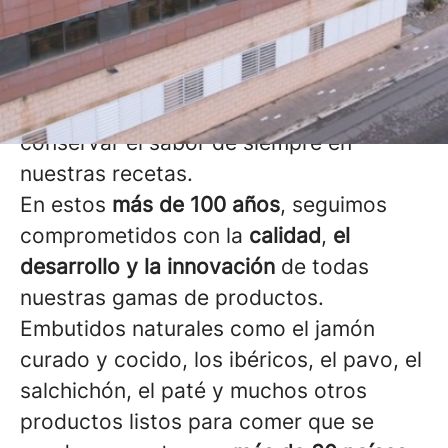
materia prima de alta calidad
, mejorando
continuamente nuestros centros y
procesos con la mejor
tecnología
,
siempre respetando la
tradición
para
conservar el sabor de siempre en
nuestras recetas.
En estos
más de 100 años
, seguimos
comprometidos con la
calidad
,
el
desarrollo y la innovación
de todas
nuestras gamas de productos.
Embutidos naturales como el jamón
curado y cocido, los ibéricos, el pavo, el
salchichón, el paté y muchos otros
productos listos para comer que se