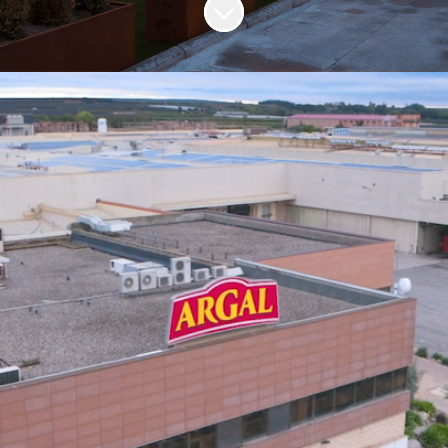
Más contenido
LA PASIÓN POR LAS
COSAS BIEN HECHAS
DESDE 1914
Argal nace como un negocio familiar en
una pequeña carnicería en la famosa
Calle de la Estafeta de Pamplona
,
conocida por los Sanfermines.
Desde siempre hemos trabajado con